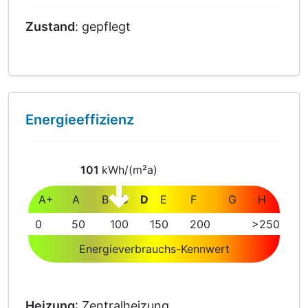
Zustand
: gepflegt
Energieeffizienz
101
kWh/(m²a)
A+
A
B
C
D
E
F
G
H
0
50
100
150
200
>250
Energieverbrauchs-Kennwert
Heizung
: Zentralheizung