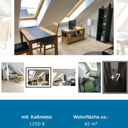
+7
mtl. Kaltmiete:
Wohnfläche ca.:
1.250 €
42 m²