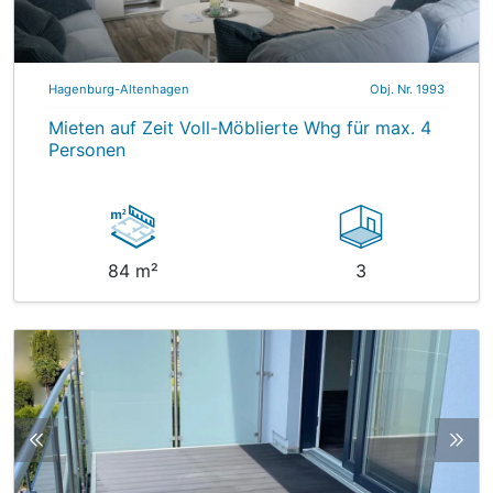
Hagenburg-Altenhagen
Obj. Nr. 1993
Mieten auf Zeit Voll-Möblierte Whg für max. 4
Personen
84 m²
3