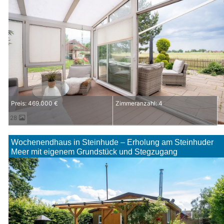
Preis: 469.000 €
Zimmeranzahl: 4
28
Wochenendhaus in Steinhude – Erholung am Steinhuder
Meer mit eigenem Grundstück und Stegzugang