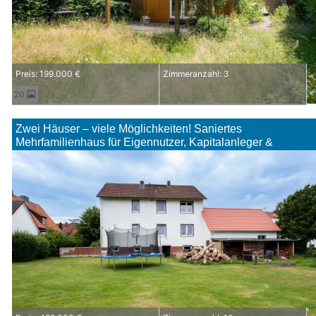
Preis: 199.000 €
Zimmeranzahl: 3
20
Zwei Häuser – viele Möglichkeiten! Saniertes
Mehrfamilienhaus für Eigennutzer, Kapitalanleger &
Mehrgenerationenwohnen