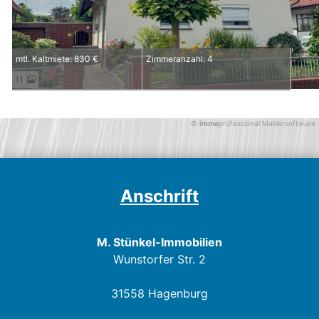
mtl. Kaltmiete: 830 €
Zimmeranzahl: 4
11
©
immo
professional
Maklersoftware
Anschrift
M. Stünkel-Immobilien
Wunstorfer Str. 2
31558 Hagenburg